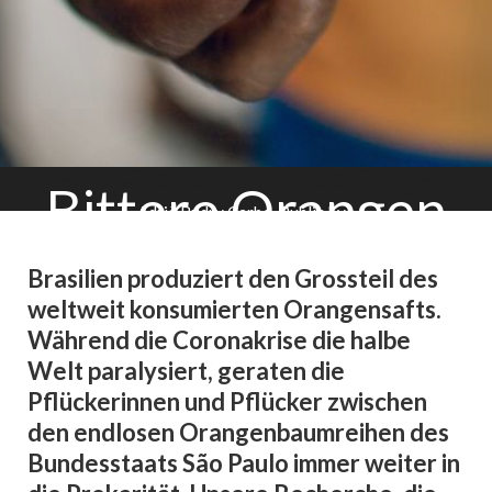
Bittere Orangen
Adrià Budry Carbó, Public Eye
Juni 2020
Français
,
English
Realitäten, die uns die Industrie
Brasilien produziert den Grossteil des
nicht zeigen will
weltweit konsumierten Orangensafts.
Während die Coronakrise die halbe
Welt paralysiert, geraten die
Pflückerinnen und Pflücker zwischen
den endlosen Orangenbaumreihen des
Bundesstaats São Paulo immer weiter in