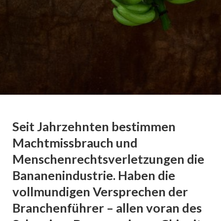
Solange der
Preis stimmt
Seit Jahrzehnten bestimmen
Machtmissbrauch und
Chiquitas Geschäfte in Ecuador und die
Romano Paganini, Alice Kohli
Menschenrechtsverletzungen die
Arbeitsbedingungen in den Plantagen
Public Eye
, März 2020
Bananenindustrie. Haben die
Français
vollmundigen Versprechen der
Branchenführer – allen voran des